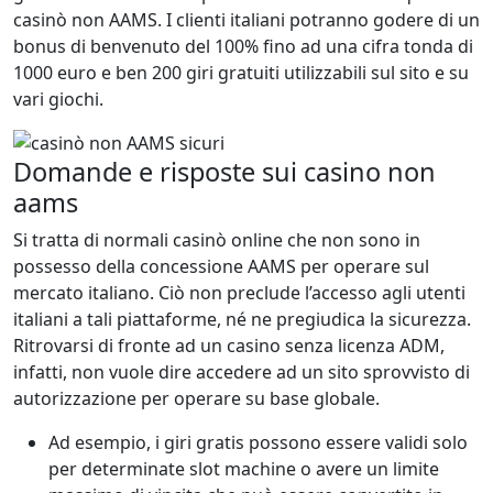
casinò non AAMS. I clienti italiani potranno godere di un
bonus di benvenuto del 100% fino ad una cifra tonda di
1000 euro e ben 200 giri gratuiti utilizzabili sul sito e su
vari giochi.
Domande e risposte sui casino non
aams
Si tratta di normali casinò online che non sono in
possesso della concessione AAMS per operare sul
mercato italiano. Ciò non preclude l’accesso agli utenti
italiani a tali piattaforme, né ne pregiudica la sicurezza.
Ritrovarsi di fronte ad un casino senza licenza ADM,
infatti, non vuole dire accedere ad un sito sprovvisto di
autorizzazione per operare su base globale.
Ad esempio, i giri gratis possono essere validi solo
per determinate slot machine o avere un limite