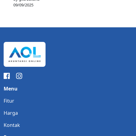
09/09/2025
Menu
Fitur
Harga
Kontak