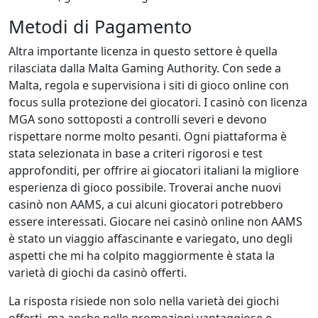
Metodi di Pagamento
Altra importante licenza in questo settore è quella
rilasciata dalla Malta Gaming Authority. Con sede a
Malta, regola e supervisiona i siti di gioco online con
focus sulla protezione dei giocatori. I casinò con licenza
MGA sono sottoposti a controlli severi e devono
rispettare norme molto pesanti. Ogni piattaforma è
stata selezionata in base a criteri rigorosi e test
approfonditi, per offrire ai giocatori italiani la migliore
esperienza di gioco possibile. Troverai anche nuovi
casinò non AAMS, a cui alcuni giocatori potrebbero
essere interessati. Giocare nei casinò online non AAMS
è stato un viaggio affascinante e variegato, uno degli
aspetti che mi ha colpito maggiormente è stata la
varietà di giochi da casinò offerti.
La risposta risiede non solo nella varietà dei giochi