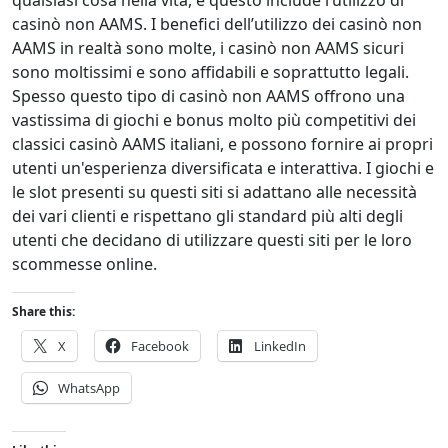
qualsiasi cosa nella vita, e questo include l’utilizzo di
casinò non AAMS. I benefici dell’utilizzo dei casinò non
AAMS in realtà sono molte, i casinò non AAMS sicuri
sono moltissimi e sono affidabili e soprattutto legali.
Spesso questo tipo di casinò non AAMS offrono una
vastissima di giochi e bonus molto più competitivi dei
classici casinò AAMS italiani, e possono fornire ai propri
utenti un'esperienza diversificata e interattiva. I giochi e
le slot presenti su questi siti si adattano alle necessità
dei vari clienti e rispettano gli standard più alti degli
utenti che decidano di utilizzare questi siti per le loro
scommesse online.
Share this:
X
Facebook
LinkedIn
WhatsApp