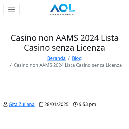
Casino non AAMS 2024 Lista
Casino senza Licenza
Beranda
Blog
Casino non AAMS 2024 Lista Casino senza Licenza
Gita Zuliana
28/01/2025
9:53 pm