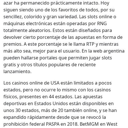
azar ha permanecido prácticamente intacto. Hoy
siguen siendo uno de los favoritos de todos, por su
sencillez, colorido y gran variedad. Las slots online o
máquinas electrónicas están operadas por RNG
totalmente aleatorios. Estos están diseñados para
devolver cierto porcentaje de las apuestas en forma de
premios. A este porcentaje se le llama RTP y mientras
más alto sea, mejor para el usuario. En la web argentina
pueden hallarse portales que permiten jugar slots
gratis y otros títulos populares de reciente
lanzamiento.
Los casinos online de USA están limitados a pocos
estados, pero no ocurre lo mismo con los casinos
físicos, presentes en 44 estados. Las apuestas
deportivas en Estados Unidos están disponibles en
unos 30 estados, más de 20 también online, y se han
expandido rápidamente desde que se revocó la
prohibición federal PASPA en 2018. BetMGM en West