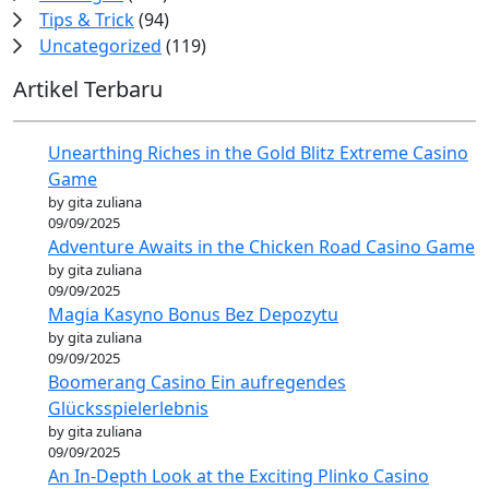
Tips & Trick
(94)
Uncategorized
(119)
Artikel Terbaru
Unearthing Riches in the Gold Blitz Extreme Casino
Game
by gita zuliana
09/09/2025
Adventure Awaits in the Chicken Road Casino Game
by gita zuliana
09/09/2025
Magia Kasyno Bonus Bez Depozytu
by gita zuliana
09/09/2025
Boomerang Casino Ein aufregendes
Glücksspielerlebnis
by gita zuliana
09/09/2025
An In-Depth Look at the Exciting Plinko Casino