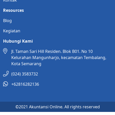
Kontak
Resources
Blog
Kegiatan
Hubungi Kami
Jl. Taman Sari Hill Residen. Blok B01. No 10
Kelurahan Mangunharjo, kecamatan Tembalang,
Kota Semarang
(024) 3583732
+62816282136
©2021 Akuntansi Online. All rights reserved