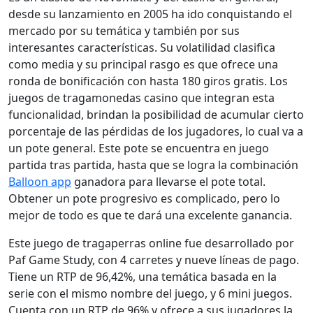
desde su lanzamiento en 2005 ha ido conquistando el
mercado por su temática y también por sus
interesantes características. Su volatilidad clasifica
como media y su principal rasgo es que ofrece una
ronda de bonificación con hasta 180 giros gratis. Los
juegos de tragamonedas casino que integran esta
funcionalidad, brindan la posibilidad de acumular cierto
porcentaje de las pérdidas de los jugadores, lo cual va a
un pote general. Este pote se encuentra en juego
partida tras partida, hasta que se logra la combinación
Balloon app
ganadora para llevarse el pote total.
Obtener un pote progresivo es complicado, pero lo
mejor de todo es que te dará una excelente ganancia.
Este juego de tragaperras online fue desarrollado por
Paf Game Study, con 4 carretes y nueve líneas de pago.
Tiene un RTP de 96,42%, una temática basada en la
serie con el mismo nombre del juego, y 6 mini juegos.
Cuenta con un RTP de 96% y ofrece a sus jugadores la