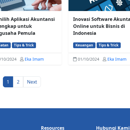
ilih Aplikasi Akuntansi
Inovasi Software Akunt
lengkap untuk
Online untuk Bisnis di
gusaha Pemula
Indonesia
iatan
Tips & Trick
Keuangan
Tips & Trick
/10/2024
Eka Imam
01/10/2024
Eka Imam
1
2
Next
Resources
Hubungi Kami