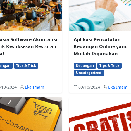
asia Software Akuntansi
Aplikasi Pencatatan
uk Kesuksesan Restoran
Keuangan Online yang
a!
Mudah Digunakan
angan
Tips & Trick
Keuangan
Tips & Trick
Uncategorized
/10/2024
Eka Imam
09/10/2024
Eka Imam