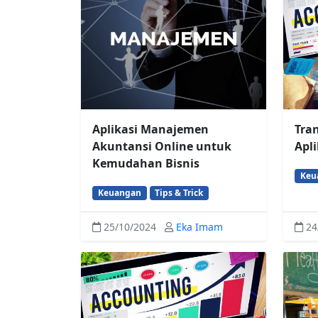
Aplikasi Manajemen
Tra
Akuntansi Online untuk
Apl
Kemudahan Bisnis
Keu
Keuangan
Tips & Trick
25/10/2024
Eka Imam
24