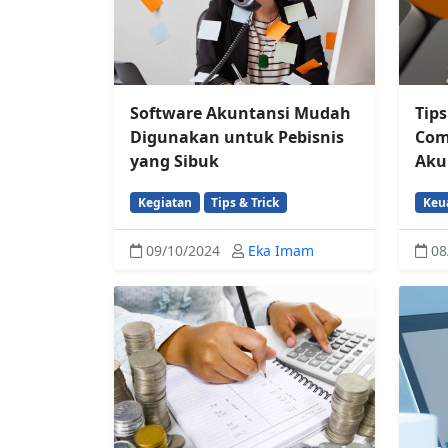
Software Akuntansi Mudah
Tip
Digunakan untuk Pebisnis
Com
yang Sibuk
Aku
Kegiatan
Tips & Trick
Keu
09/10/2024
Eka Imam
08