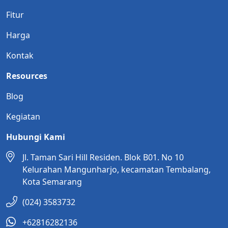
Fitur
Harga
Kontak
Resources
Blog
Kegiatan
Hubungi Kami
Jl. Taman Sari Hill Residen. Blok B01. No 10
Kelurahan Mangunharjo, kecamatan Tembalang,
Kota Semarang
(024) 3583732
+62816282136