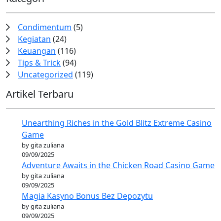
Condimentum
(5)
Kegiatan
(24)
Keuangan
(116)
Tips & Trick
(94)
Uncategorized
(119)
Artikel Terbaru
Unearthing Riches in the Gold Blitz Extreme Casino
Game
by gita zuliana
09/09/2025
Adventure Awaits in the Chicken Road Casino Game
by gita zuliana
09/09/2025
Magia Kasyno Bonus Bez Depozytu
by gita zuliana
09/09/2025