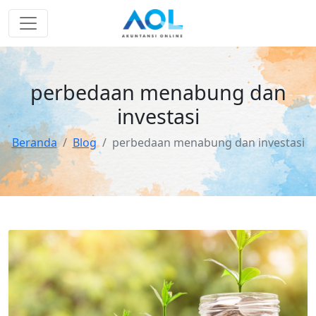
perbedaan menabung dan
investasi
Beranda
Blog
perbedaan menabung dan investasi