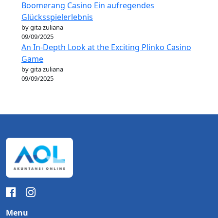
Boomerang Casino Ein aufregendes
Glücksspielerlebnis
by gita zuliana
09/09/2025
An In-Depth Look at the Exciting Plinko Casino
Game
by gita zuliana
09/09/2025
Menu