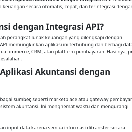
keuangan secara otomatis, cepat, dan terintegrasi denga
nsi dengan Integrasi API?
dalah perangkat lunak keuangan yang dilengkapi dengan
 API memungkinkan aplikasi ini terhubung dan berbagi dat
ti e-commerce, CRM, atau platform pembayaran. Hasilnya, p
kesalahan.
plikasi Akuntansi dengan
erbagai sumber, seperti marketplace atau gateway pembaya
m sistem akuntansi. Ini menghemat waktu dan mengurangi
han input data karena semua informasi ditransfer secara