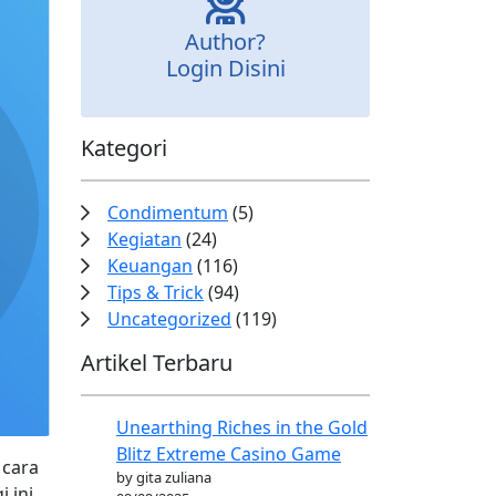
Author?
Login Disini
Kategori
Condimentum
(5)
Kegiatan
(24)
Keuangan
(116)
Tips & Trick
(94)
Uncategorized
(119)
Artikel Terbaru
Unearthing Riches in the Gold
Blitz Extreme Casino Game
 cara
by gita zuliana
i ini