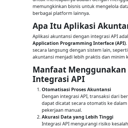
memungkinkan bisnis untuk mengelola data 
berbagai platform lainnya.
Apa Itu Aplikasi Akunta
Aplikasi akuntansi dengan integrasi API a
Application Programming Interface (API)
.
secara langsung dengan sistem lain, seper
akuntansi menjadi lebih praktis dan minim 
Manfaat Menggunakan A
Integrasi API
Otomatisasi Proses Akuntansi
Dengan integrasi API, transaksi dari b
dapat dicatat secara otomatis ke dala
pekerjaan manual.
Akurasi Data yang Lebih Tinggi
Integrasi API mengurangi risiko kesala