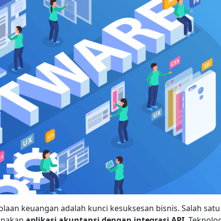
gelolaan keuangan adalah kunci kesuksesan bisnis. Salah satu
unakan
aplikasi akuntansi dengan integrasi API
. Teknolog