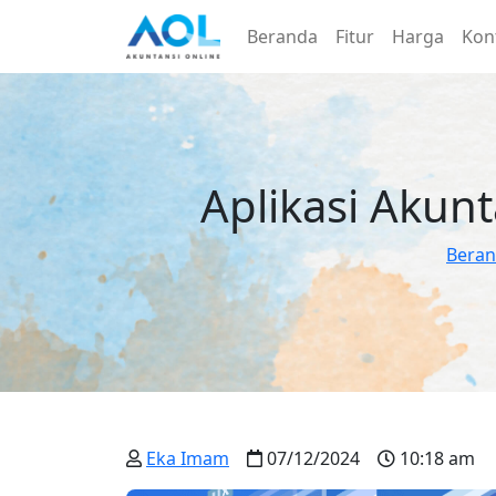
Beranda
Fitur
Harga
Kon
Aplikasi Akunt
Bera
Eka Imam
07/12/2024
10:18 am