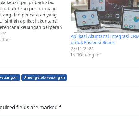
la keuangan pribadi atau
 membutuhkan perencanaan
atang dan pencatatan yang
Di sinilah aplikasi akuntansi
perencana keuangan berperan
. Dengan alat ini, perencana
024
Aplikasi Akuntansi Integrasi CR
an dapat memantau
iatan"
untuk Efisiensi Bisnis
aran, mengelola anggaran,
28/11/2024
mbuat laporan keuangan yang
In "Keuangan"
Mengapa Perencana Keuangan
hkan Aplikasi Akuntansi?
na keuangan, baik profesional
 individu,…
keuangan
#mengelolakeuangan
quired fields are marked
*