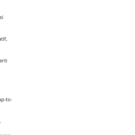
si
tif,
erti
up-to-
.