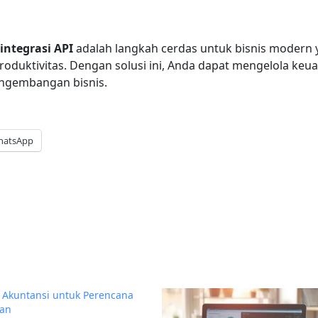
integrasi API
adalah langkah cerdas untuk bisnis modern
produktivitas. Dengan solusi ini, Anda dapat mengelola ke
engembangan bisnis.
hatsApp
i Akuntansi untuk Perencana
an