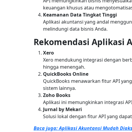
API memungkinkan bisnis menyesuaikan 
keuangan khusus atau mengotomatisasi 
Keamanan Data Tingkat Tinggi
Aplikasi akuntansi yang andal menggun
melindungi data bisnis Anda.
Rekomendasi Aplikasi A
Xero
Xero mendukung integrasi dengan berbaga
hingga menengah.
QuickBooks Online
QuickBooks menawarkan fitur API yang
sistem lainnya.
Zoho Books
Aplikasi ini memungkinkan integrasi AP
Jurnal by Mekari
Solusi lokal dengan fitur API yang dapa
Baca juga: Aplikasi Akuntansi Mudah Diak