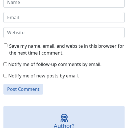
Save my name, email, and website in this browser for
the next time I comment.
Notify me of follow-up comments by email.
Notify me of new posts by email.
Author?