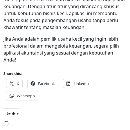
keuangan. Dengan fitur-fitur yang dirancang khusus
untuk kebutuhan bisnis kecil, aplikasi ini membantu
Anda fokus pada pengembangan usaha tanpa perlu
khawatir tentang masalah keuangan.
Jika Anda adalah pemilik usaha kecil yang ingin lebih
profesional dalam mengelola keuangan, segera pilih
aplikasi akuntansi yang sesuai dengan kebutuhan
Anda!
Share this:
X
Facebook
LinkedIn
WhatsApp
Like this:
Loading…