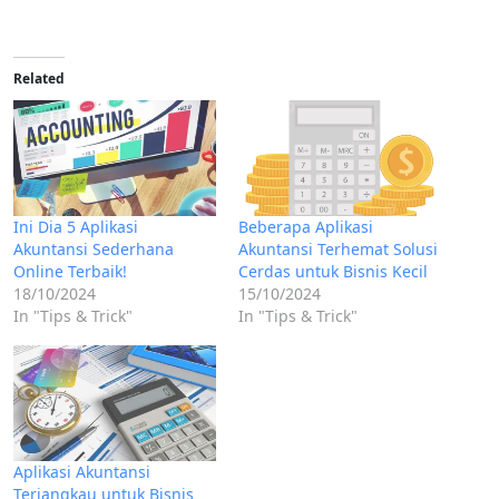
Related
Ini Dia 5 Aplikasi
Beberapa Aplikasi
Akuntansi Sederhana
Akuntansi Terhemat Solusi
Online Terbaik!
Cerdas untuk Bisnis Kecil
18/10/2024
15/10/2024
In "Tips & Trick"
In "Tips & Trick"
Aplikasi Akuntansi
Terjangkau untuk Bisnis