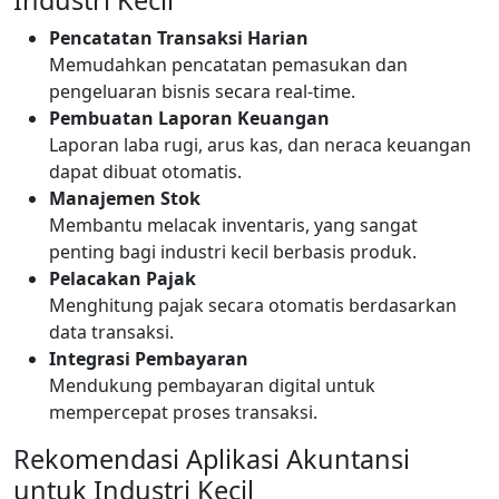
Industri Kecil
Pencatatan Transaksi Harian
Memudahkan pencatatan pemasukan dan
pengeluaran bisnis secara real-time.
Pembuatan Laporan Keuangan
Laporan laba rugi, arus kas, dan neraca keuangan
dapat dibuat otomatis.
Manajemen Stok
Membantu melacak inventaris, yang sangat
penting bagi industri kecil berbasis produk.
Pelacakan Pajak
Menghitung pajak secara otomatis berdasarkan
data transaksi.
Integrasi Pembayaran
Mendukung pembayaran digital untuk
mempercepat proses transaksi.
Rekomendasi Aplikasi Akuntansi
untuk Industri Kecil