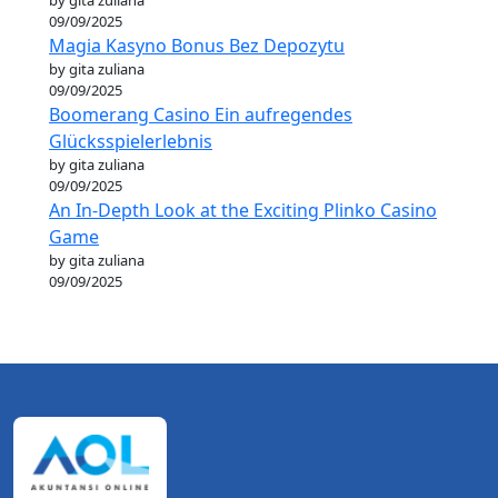
by gita zuliana
09/09/2025
Magia Kasyno Bonus Bez Depozytu
by gita zuliana
09/09/2025
Boomerang Casino Ein aufregendes
Glücksspielerlebnis
by gita zuliana
09/09/2025
An In-Depth Look at the Exciting Plinko Casino
Game
by gita zuliana
09/09/2025