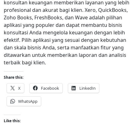
konsultan keuangan memberikan layanan yang lebih
profesional dan akurat bagi klien. Xero, QuickBooks,
Zoho Books, FreshBooks, dan Wave adalah pilihan
aplikasi yang populer dan dapat membantu bisnis
konsultasi Anda mengelola keuangan dengan lebih
efektif. Pilih aplikasi yang sesuai dengan kebutuhan
dan skala bisnis Anda, serta manfaatkan fitur yang
ditawarkan untuk memberikan laporan dan analisis
terbaik bagi klien.
Share this:
X
Facebook
LinkedIn
WhatsApp
Like this: