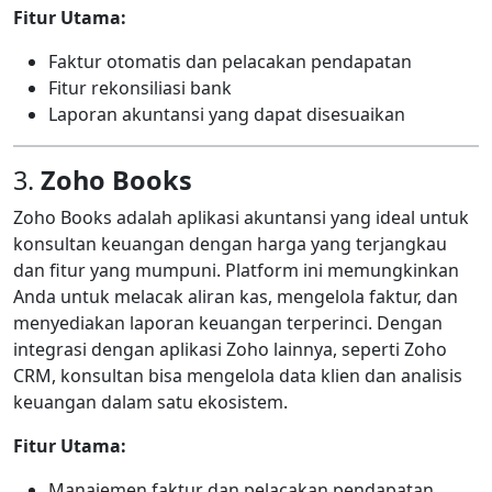
Fitur Utama:
Faktur otomatis dan pelacakan pendapatan
Fitur rekonsiliasi bank
Laporan akuntansi yang dapat disesuaikan
3.
Zoho Books
Zoho Books adalah aplikasi akuntansi yang ideal untuk
konsultan keuangan dengan harga yang terjangkau
dan fitur yang mumpuni. Platform ini memungkinkan
Anda untuk melacak aliran kas, mengelola faktur, dan
menyediakan laporan keuangan terperinci. Dengan
integrasi dengan aplikasi Zoho lainnya, seperti Zoho
CRM, konsultan bisa mengelola data klien dan analisis
keuangan dalam satu ekosistem.
Fitur Utama:
Manajemen faktur dan pelacakan pendapatan