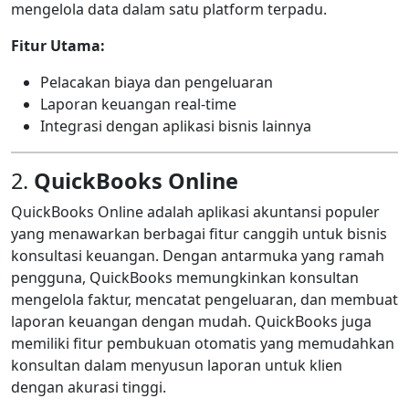
mengelola data dalam satu platform terpadu.
Fitur Utama:
Pelacakan biaya dan pengeluaran
Laporan keuangan real-time
Integrasi dengan aplikasi bisnis lainnya
2.
QuickBooks Online
QuickBooks Online adalah aplikasi akuntansi populer
yang menawarkan berbagai fitur canggih untuk bisnis
konsultasi keuangan. Dengan antarmuka yang ramah
pengguna, QuickBooks memungkinkan konsultan
mengelola faktur, mencatat pengeluaran, dan membuat
laporan keuangan dengan mudah. QuickBooks juga
memiliki fitur pembukuan otomatis yang memudahkan
konsultan dalam menyusun laporan untuk klien
dengan akurasi tinggi.