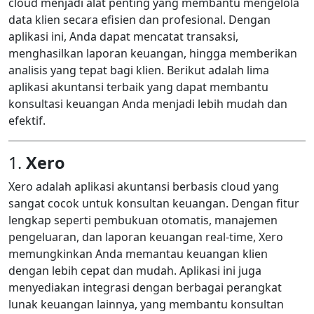
cloud menjadi alat penting yang membantu mengelola
data klien secara efisien dan profesional. Dengan
aplikasi ini, Anda dapat mencatat transaksi,
menghasilkan laporan keuangan, hingga memberikan
analisis yang tepat bagi klien. Berikut adalah lima
aplikasi akuntansi terbaik yang dapat membantu
konsultasi keuangan Anda menjadi lebih mudah dan
efektif.
1.
Xero
Xero adalah aplikasi akuntansi berbasis cloud yang
sangat cocok untuk konsultan keuangan. Dengan fitur
lengkap seperti pembukuan otomatis, manajemen
pengeluaran, dan laporan keuangan real-time, Xero
memungkinkan Anda memantau keuangan klien
dengan lebih cepat dan mudah. Aplikasi ini juga
menyediakan integrasi dengan berbagai perangkat
lunak keuangan lainnya, yang membantu konsultan