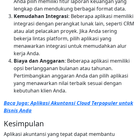
Anda pilih memiliki fitur laporan keuangan yang
lengkap dan mendukung berbagai format data.
Kemudahan Integrasi
: Beberapa aplikasi memiliki
integrasi dengan perangkat lunak lain, seperti CRM
atau alat pelacakan proyek. Jika Anda sering
bekerja lintas platform, pilih aplikasi yang
menawarkan integrasi untuk memudahkan alur
kerja Anda.
Biaya dan Anggaran
: Beberapa aplikasi memiliki
opsi berlangganan bulanan atau tahunan.
Pertimbangkan anggaran Anda dan pilih aplikasi
yang menawarkan nilai terbaik sesuai dengan
kebutuhan klien Anda.
Baca Juga: Aplikasi Akuntansi Cloud Terpopuler untuk
Bisnis Anda
Kesimpulan
Aplikasi akuntansi yang tepat dapat membantu