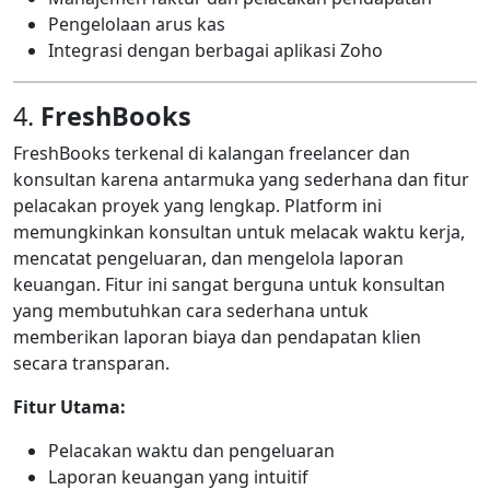
Pengelolaan arus kas
Integrasi dengan berbagai aplikasi Zoho
4.
FreshBooks
FreshBooks terkenal di kalangan freelancer dan
konsultan karena antarmuka yang sederhana dan fitur
pelacakan proyek yang lengkap. Platform ini
memungkinkan konsultan untuk melacak waktu kerja,
mencatat pengeluaran, dan mengelola laporan
keuangan. Fitur ini sangat berguna untuk konsultan
yang membutuhkan cara sederhana untuk
memberikan laporan biaya dan pendapatan klien
secara transparan.
Fitur Utama:
Pelacakan waktu dan pengeluaran
Laporan keuangan yang intuitif