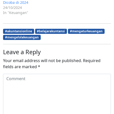
Dicoba di 2024
24/10/2024
In "Keuangan"
#akuntansionline
#belajarakuntansi
#mengaturkeuangan
#mengelolakeuangan
Leave a Reply
Your email address will not be published.
Required
fields are marked
*