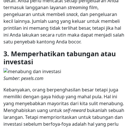
detail. Anda perlu mencatat setiap pengeluaran Anda
termasuk langganan layanan
streaming
film,
pengeluaran untuk membeli
snack
, dan pengeluaran
kecil lainnya. Jumlah uang yang keluar untuk membeli
printilan ini memang tidak terlihat besar, tetapi jika hal
ini Anda lakukan secara rutin maka dapat menjadi salah
satu penyebab kantong Anda bocor.
3. Memperhatikan tabungan atau
investasi
Sumber: pexels.com
Kebanyakan, orang berpenghasilan besar tetapi juga
memiliki dengan gaya hidup yang mahal pula. Hal ini
yang menyebabkan mayoritas dari kita sulit menabung.
Menghabiskan uang untuk
self-reward
bukanlah sebuah
larangan. Tetapi memprioritaskan untuk tabungan dan
investasi sebelum berfoya-foya adalah hal yang perlu