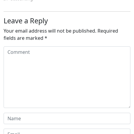
Leave a Reply
Your email address will not be published.
Required
fields are marked
*