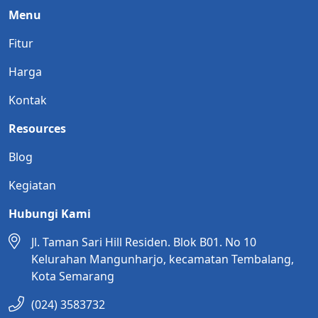
Menu
Fitur
Harga
Kontak
Resources
Blog
Kegiatan
Hubungi Kami
Jl. Taman Sari Hill Residen. Blok B01. No 10
Kelurahan Mangunharjo, kecamatan Tembalang,
Kota Semarang
(024) 3583732