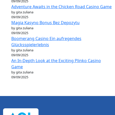
09/09/2025
Adventure Awaits in the Chicken Road Casino Game
by gita zuliana
09/09/2025
Magia Kasyno Bonus Bez Depozytu
by gita zuliana
09/09/2025
Boomerang Casino Ein aufregendes
Glücksspielerlebnis
by gita zuliana
09/09/2025
An In-Depth Look at the Exciting Plinko Casino
Game
by gita zuliana
09/09/2025