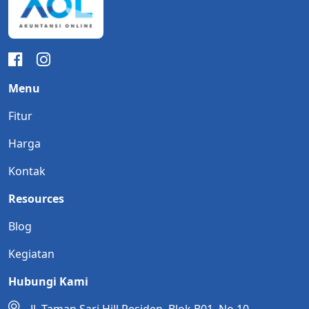
Menu
Fitur
Harga
Kontak
Resources
Blog
Kegiatan
Hubungi Kami