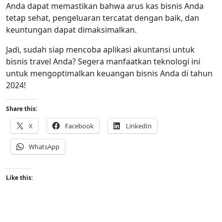
Anda dapat memastikan bahwa arus kas bisnis Anda
tetap sehat, pengeluaran tercatat dengan baik, dan
keuntungan dapat dimaksimalkan.
Jadi, sudah siap mencoba aplikasi akuntansi untuk
bisnis travel Anda? Segera manfaatkan teknologi ini
untuk mengoptimalkan keuangan bisnis Anda di tahun
2024!
Share this:
X
Facebook
LinkedIn
WhatsApp
Like this: