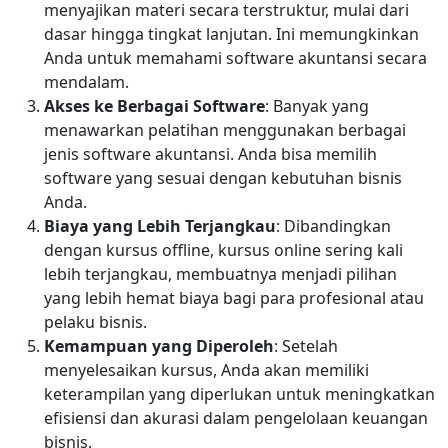
menyajikan materi secara terstruktur, mulai dari
dasar hingga tingkat lanjutan. Ini memungkinkan
Anda untuk memahami software akuntansi secara
mendalam.
Akses ke Berbagai Software
: Banyak yang
menawarkan pelatihan menggunakan berbagai
jenis software akuntansi. Anda bisa memilih
software yang sesuai dengan kebutuhan bisnis
Anda.
Biaya yang Lebih Terjangkau
: Dibandingkan
dengan kursus offline, kursus online sering kali
lebih terjangkau, membuatnya menjadi pilihan
yang lebih hemat biaya bagi para profesional atau
pelaku bisnis.
Kemampuan yang Diperoleh
: Setelah
menyelesaikan kursus, Anda akan memiliki
keterampilan yang diperlukan untuk meningkatkan
efisiensi dan akurasi dalam pengelolaan keuangan
bisnis.