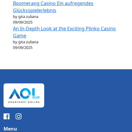
Boomerang Casino Ein aufregendes
Glücksspielerlebnis
by gita zuliana
09/09/2025
An In-Depth Look at the Exciting Plinko Casino
Game
by gita zuliana
09/09/2025
Menu