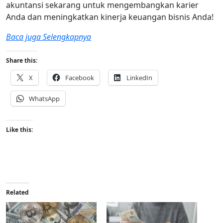
akuntansi sekarang untuk mengembangkan karier
Anda dan meningkatkan kinerja keuangan bisnis Anda!
Baca juga Selengkapnya
Share this:
X
Facebook
LinkedIn
WhatsApp
Like this:
Related