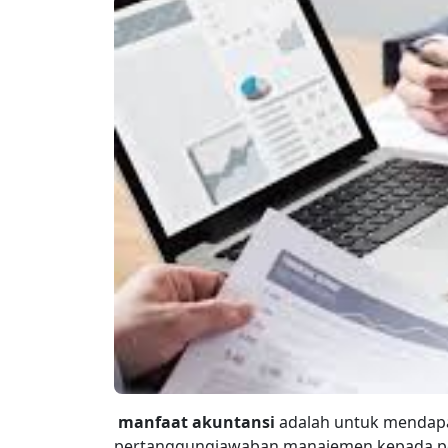
manfaat akuntansi
adalah untuk mendapa
pertanggungjawaban manajemen kepada pe