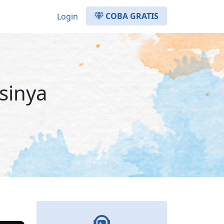
COBA GRATIS
Login
sinya