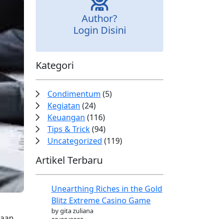
Author?
Login Disini
Kategori
Condimentum
(5)
Kegiatan
(24)
Keuangan
(116)
Tips & Trick
(94)
Uncategorized
(119)
Artikel Terbaru
Unearthing Riches in the Gold
Blitz Extreme Casino Game
by gita zuliana
aan.