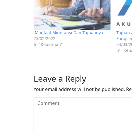
Manfaat Akuntansi Dan Tujuannya
Tujuan 
25/02/2022
Fungsi
In "Keuangan"
04/03/2
In "Ke
Leave a Reply
Your email address will not be published.
Re