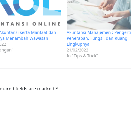
Akuntansi Manajemen : Pengerti
Akuntansi serta Manfaat dan
Penerapan, Fungsi, dan Ruang
nya Menambah Wawasan
Lingkupnya
022
21/02/2022
uangan"
In "Tips & Trick"
quired fields are marked
*