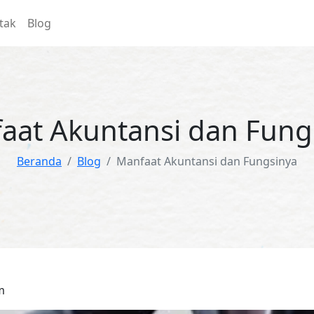
tak
Blog
aat Akuntansi dan Fung
Beranda
Blog
Manfaat Akuntansi dan Fungsinya
m