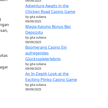
09/09/2025
Adventure Awaits in the
Chicken Road Casino Game
by gita zuliana
g
09/09/2025
angan
Magia Kasyno Bonus Bez
asan,
Depozytu
by gita zuliana
09/09/2025
Boomerang Casino Ein
aufregendes
itas
Glücksspielerlebnis
by gita zuliana
 agar
09/09/2025
An In-Depth Look at the
Exciting Plinko Casino Game
by gita zuliana
09/09/2025