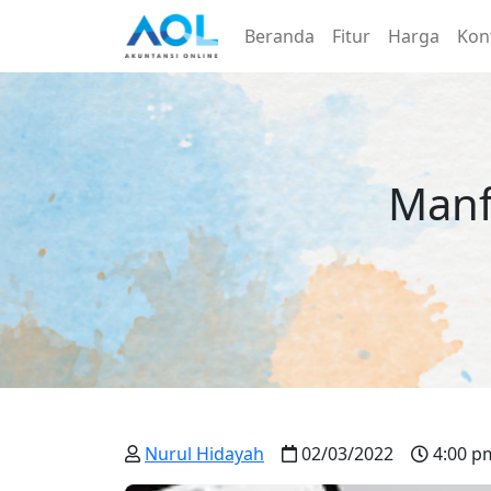
Beranda
Fitur
Harga
Kon
Manf
Nurul Hidayah
02/03/2022
4:00 p