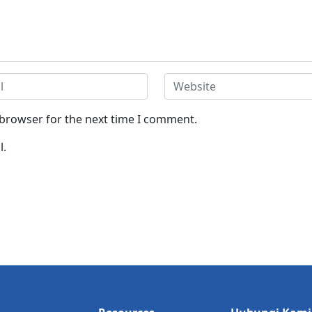
 browser for the next time I comment.
l.