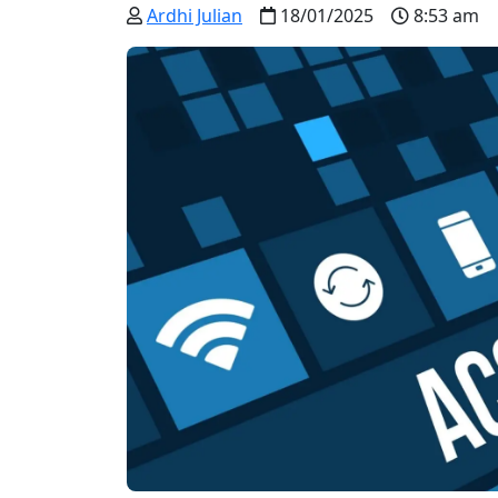
Ardhi Julian
18/01/2025
8:53 am