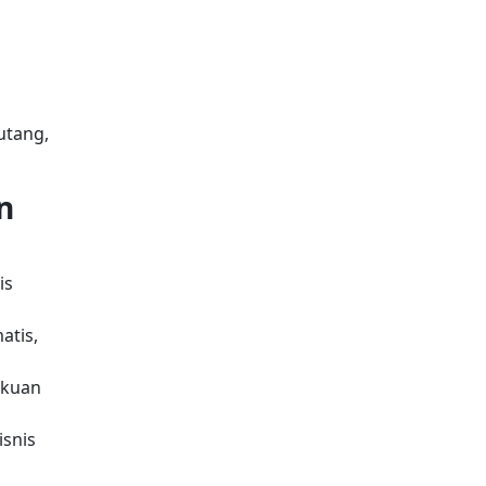
utang,
n
is
atis,
ukuan
isnis