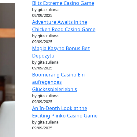
Blitz Extreme Casino Game
by gita zuliana
09/09/2025
Adventure Awaits in the
Chicken Road Casino Game
by gita zuliana
09/09/2025
Magia Kasyno Bonus Bez
Depozytu
by gita zuliana
09/09/2025
Boomerang Casino Ein
aufregendes
Glücksspielerlebnis
by gita zuliana
09/09/2025
An In-Depth Look at the
Exciting Plinko Casino Game
by gita zuliana
09/09/2025