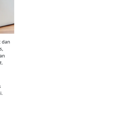
t dan
s,
uan
t.
s
i.