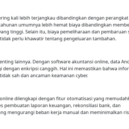
sering kali lebih terjangkau dibandingkan dengan perangkat
u tahunan umumnya lebih hemat biaya dibandingkan membe
yang tinggi. Selain itu, biaya pemeliharaan dan pembaruan
tidak perlu khawatir tentang pengeluaran tambahan.
nting lainnya. Dengan software akuntansi online, data An
i dengan enkripsi canggih. Hal ini memastikan bahwa info
 tidak sah dan ancaman keamanan cyber.
i online dilengkapi dengan fitur otomatisasi yang memuda
es pembuatan laporan keuangan, rekonsiliasi bank, dan
yang mengurangi beban kerja manual dan meminimalkan ris