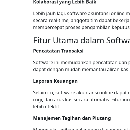
Kolaborasi yang Lebih Baik
Lebih jauh lagi, software akuntansi online 
secara real-time, anggota tim dapat bekerj
mempercepat proses pengambilan keputusan
Fitur Utama dalam Softw
Pencatatan Transaksi
Software ini memudahkan pencatatan dan p
dapat dengan mudah memantau aliran kas d
Laporan Keuangan
Selain itu, software akuntansi online dapa
rugi, dan arus kas secara otomatis. Fitur
lebih efektif.
Manajemen Tagihan dan Piutang
Mengelola tagihan pelanggan dan memanta