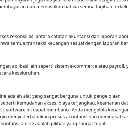
 pembayaran dan memastikan bahwa semua tagihan terkelo
es rekonsiliasi antara catatan akuntansi dan laporan ban
bahwa semua transaksi keuangan sesuai dengan laporan ba
engan aplikasi lain seperti sistem e-commerce atau payroll,
secara keseluruhan.
line adalah alat yang sangat berguna untuk pengelolaan
seperti kemudahan akses, biaya terjangkau, keamanan dat
asi, software ini dapat membantu Anda mengelola keuanga
a ingin menyederhanakan proses akuntansi dan meningkatka
 akuntansi online adalah pilihan yang sangat tepat.