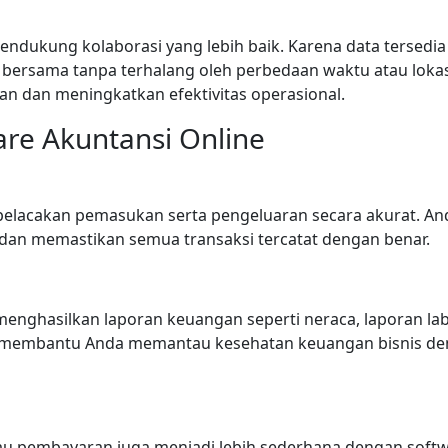
mendukung kolaborasi yang lebih baik. Karena data tersedia
a bersama tanpa terhalang oleh perbedaan waktu atau lokasi
 dan meningkatkan efektivitas operasional.
are Akuntansi Online
elacakan pemasukan serta pengeluaran secara akurat. An
an memastikan semua transaksi tercatat dengan benar.
t menghasilkan laporan keuangan seperti neraca, laporan la
 ini membantu Anda memantau kesehatan keuangan bisnis d
u pembayaran juga menjadi lebih sederhana dengan soft