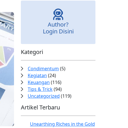
Author?
Login Disini
Kategori
Condimentum
(5)
Kegiatan
(24)
Keuangan
(116)
Tips & Trick
(94)
Uncategorized
(119)
Artikel Terbaru
Unearthing Riches in the Gold