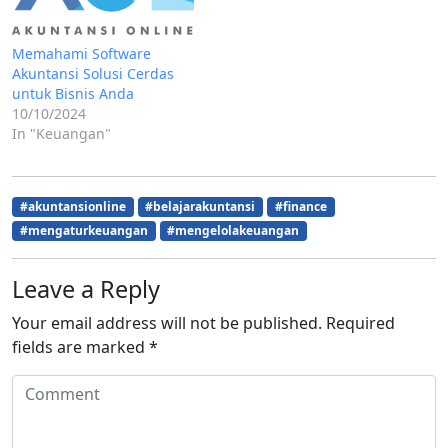
Memahami Software
Akuntansi Solusi Cerdas
untuk Bisnis Anda
10/10/2024
In "Keuangan"
#akuntansionline
#belajarakuntansi
#finance
#mengaturkeuangan
#mengelolakeuangan
Leave a Reply
Your email address will not be published.
Required
fields are marked
*