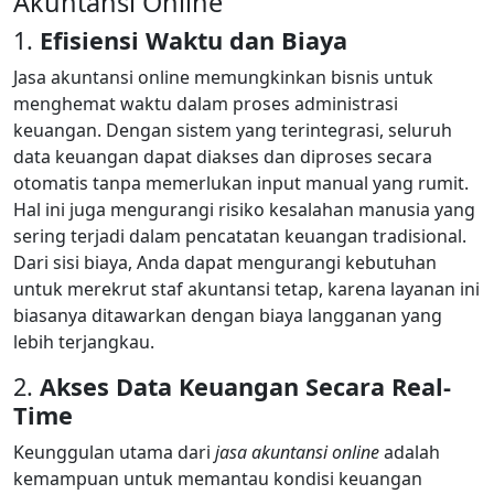
Akuntansi Online
1.
Efisiensi Waktu dan Biaya
Jasa akuntansi online memungkinkan bisnis untuk
menghemat waktu dalam proses administrasi
keuangan. Dengan sistem yang terintegrasi, seluruh
data keuangan dapat diakses dan diproses secara
otomatis tanpa memerlukan input manual yang rumit.
Hal ini juga mengurangi risiko kesalahan manusia yang
sering terjadi dalam pencatatan keuangan tradisional.
Dari sisi biaya, Anda dapat mengurangi kebutuhan
untuk merekrut staf akuntansi tetap, karena layanan ini
biasanya ditawarkan dengan biaya langganan yang
lebih terjangkau.
2.
Akses Data Keuangan Secara Real-
Time
Keunggulan utama dari
jasa akuntansi online
adalah
kemampuan untuk memantau kondisi keuangan