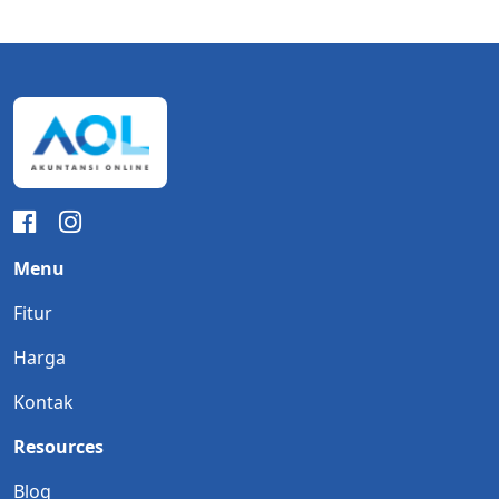
Menu
Fitur
Harga
Kontak
Resources
Blog