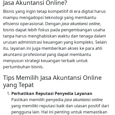
Jasa Akuntansi Online?
Bisnis yang ingin tetap kompetitif di era digital harus
mampu mengadopsi teknologi yang membantu
efisiensi operasional. Dengan
jasa akuntansi online
,
bisnis dapat lebih fokus pada pengembangan usaha
tanpa harus menghabiskan waktu dan tenaga dalam
urusan administrasi keuangan yang kompleks. Selain
itu, layanan ini juga memberikan akses ke para ahli
akuntansi profesional yang dapat membantu
menyusun strategi keuangan terbaik untuk
pertumbuhan bisnis.
Tips Memilih Jasa Akuntansi Online
yang Tepat
Perhatikan Reputasi Penyedia Layanan
Pastikan memilih penyedia
jasa akuntansi online
yang memiliki reputasi baik dan ulasan positif dari
pengguna lain. Hal ini penting untuk memastikan