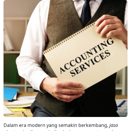
Dalam era modern yang semakin berkembang,
jasa