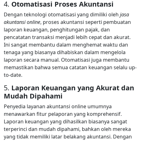
4.
Otomatisasi Proses Akuntansi
Dengan teknologi otomatisasi yang dimiliki oleh
jasa
akuntansi online
, proses akuntansi seperti pembuatan
laporan keuangan, penghitungan pajak, dan
pencatatan transaksi menjadi lebih cepat dan akurat.
Ini sangat membantu dalam menghemat waktu dan
tenaga yang biasanya dihabiskan dalam mengelola
laporan secara manual. Otomatisasi juga membantu
memastikan bahwa semua catatan keuangan selalu up-
to-date.
5.
Laporan Keuangan yang Akurat dan
Mudah Dipahami
Penyedia layanan akuntansi online umumnya
menawarkan fitur pelaporan yang komprehensif.
Laporan keuangan yang dihasilkan biasanya sangat
terperinci dan mudah dipahami, bahkan oleh mereka
yang tidak memiliki latar belakang akuntansi. Dengan